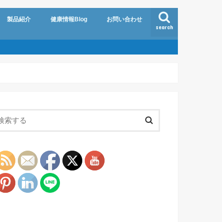
製品紹介
健康情報Blog
お問い合わせ
search
験会
Turn the Town
プライバシーポリシー
製品概要
カード解説
よくある質問 ~Q and A~