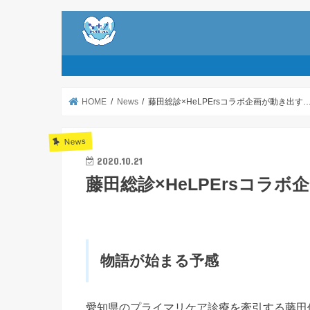
HOME
News
藤田総診×HeLPErsコラボ企画が動き出す…!
News
2020.10.21
藤田総診×HeLPErsコラボ
物語が始まる予感
愛知県のプライマリケア診療を牽引する藤田