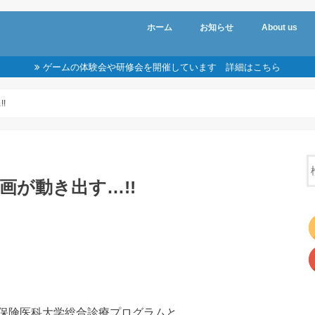
ホーム
お知らせ
About us
スタッフ紹介
セミナー・体
活動記録
ゲームの体験会や研修会を開催しています 詳細はこちら
!
企画が動き出す…!!
保険医科大学総合診療プログラムと